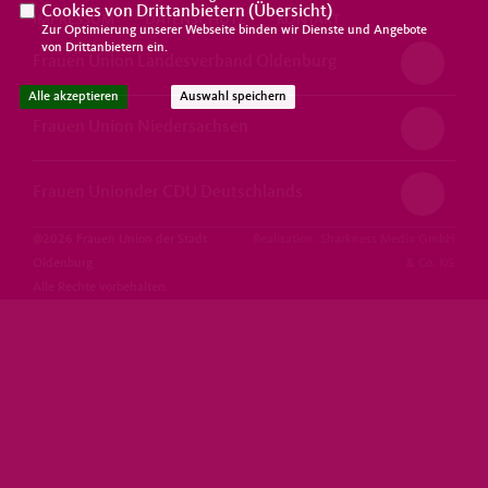
Cookies von Drittanbietern (
Übersicht
)
IMPRESSUM
DATENSCHUTZ
KONTAKT
Zur Optimierung unserer Webseite binden wir Dienste und Angebote
von Drittanbietern ein.
Frauen Union Landesverband Oldenburg
Alle akzeptieren
Auswahl speichern
Frauen Union Niedersachsen
Frauen Unionder CDU Deutschlands
@2026 Frauen Union der Stadt
Realisation: Sharkness Media GmbH
Oldenburg
& Co. KG
Alle Rechte vorbehalten.