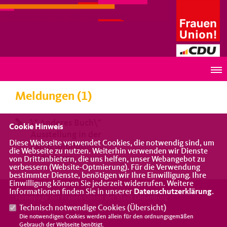
Frauen Union der Stadt Oldenburg
DIES KÖNNTE SIE AUCH INTERESSIEREN...
Meldungen (1)
\" Anderes Buch\"
Cookie Hinweis
Ausstellung in der
Diese Webseite verwendet Cookies, die notwendig sind, um
Landesbibliothek
die Webseite zu nutzen. Weiterhin verwenden wir Dienste
Oldenburg
von Drittanbietern, die uns helfen, unser Webangebot zu
verbessern (Website-Optmierung). Für die Verwendung
bestimmter Dienste, benötigen wir Ihre Einwilligung. Ihre
Einwilligung können Sie jederzeit widerrufen. Weitere
Informationen finden Sie in unserer
Datenschutzerklärung
.
Homepage der Frauen Union der Stadt Oldenburg
Technisch notwendige Cookies (
Übersicht
)
Die notwendigen Cookies werden allein für den ordnungsgemäßen
Gebrauch der Webseite benötigt.