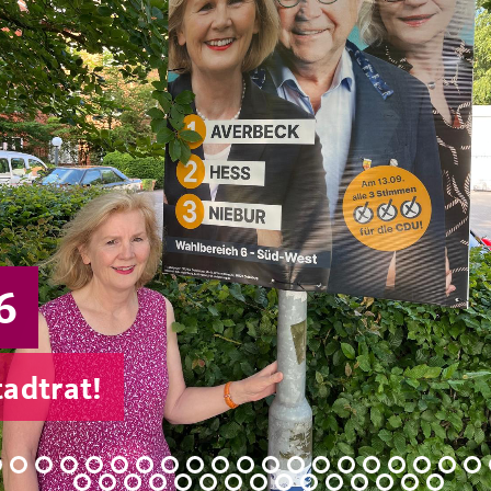
6
tadtrat!