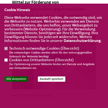
Mittel zur Förderung von
Präventionsprojekten gegen sexuellen
Cookie Hinweis
Missbrauch an Kindern- und Jugendlichen
Diese Webseite verwendet Cookies, die notwendig sind, um
die Webseite zu nutzen. Weiterhin verwenden wir Dienste
bereitgestellt werden.
von Drittanbietern, die uns helfen, unser Webangebot zu
verbessern (Website-Optmierung). Für die Verwendung
bestimmter Dienste, benötigen wir Ihre Einwilligung. Ihre
Einwilligung können Sie jederzeit widerrufen. Weitere
Informationen finden Sie in unserer
Datenschutzerklärung
.
Technisch notwendige Cookies (
Übersicht
)
Die notwendigen Cookies werden allein für den ordnungsgemäßen
Gebrauch der Webseite benötigt.
Cookies von Drittanbietern (
Übersicht
)
Zur Optimierung unserer Webseite binden wir Dienste und Angebote
von Drittanbietern ein.
Alle akzeptieren
Auswahl speichern
Foto: CDU/Christiane Lang