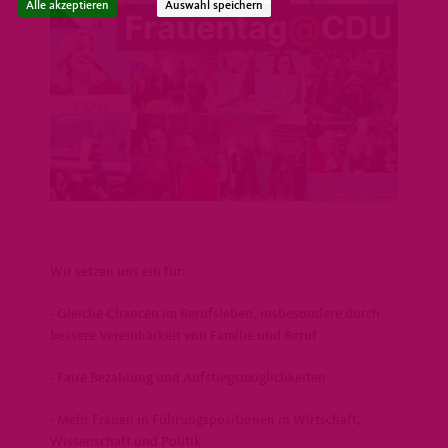
Alle akzeptieren
Auswahl speichern
Wir setzen uns ein für:
- Gleiche Chancen im Berufsleben, insbesondere durch
bessere Vereinbarkeit von Familie und Beruf
- Faire Bezahlung und Aufstiegsmöglichkeiten
- Mehr Frauen in Führungspositionen in Wirtschaft,
Wissenschaft und Politik