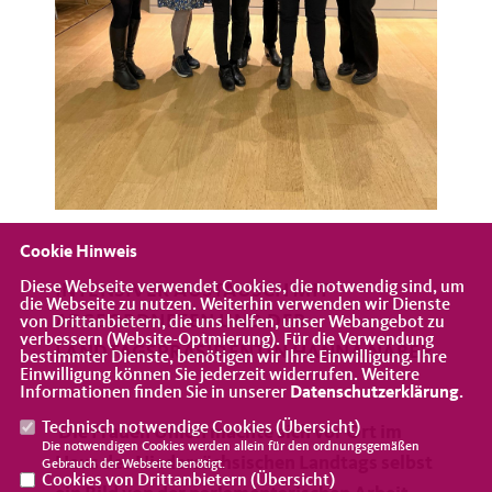
Cookie Hinweis
Diese Webseite verwendet Cookies, die notwendig sind, um
INTENSIVER AUSTAUSCH MIT
die Webseite zu nutzen. Weiterhin verwenden wir Dienste
ABGEORDNETEN UND DER
von Drittanbietern, die uns helfen, unser Webangebot zu
verbessern (Website-Optmierung). Für die Verwendung
LANDTAGSPRÄSIDENTIN HANNA NABER
bestimmter Dienste, benötigen wir Ihre Einwilligung. Ihre
Einwilligung können Sie jederzeit widerrufen. Weitere
Informationen finden Sie in unserer
Datenschutzerklärung
.
Technisch notwendige Cookies (
Übersicht
)
Die Frauen Union machte sich vor Ort im
Die notwendigen Cookies werden allein für den ordnungsgemäßen
Haus des Niedersächsischen Landtags selbst
Gebrauch der Webseite benötigt.
Cookies von Drittanbietern (
Übersicht
)