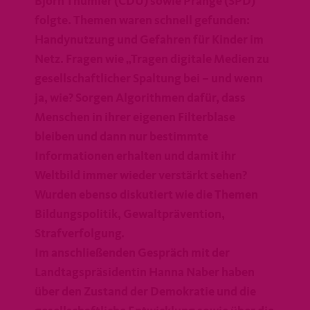
Björn Thümler (CDU) sowie Prange (SPD)
folgte. Themen waren schnell gefunden:
Handynutzung und Gefahren für Kinder im
Netz. Fragen wie „Tragen digitale Medien zu
gesellschaftlicher Spaltung bei – und wenn
ja, wie? Sorgen Algorithmen dafür, dass
Menschen in ihrer eigenen Filterblase
bleiben und dann nur bestimmte
Informationen erhalten und damit ihr
Weltbild immer wieder verstärkt sehen?
Wurden ebenso diskutiert wie die Themen
Bildungspolitik, Gewaltprävention,
Strafverfolgung.
Im anschließenden Gespräch mit der
Landtagspräsidentin Hanna Naber haben
über den Zustand der Demokratie und die