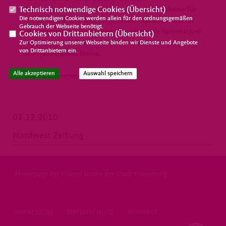
Neben kleinen Geschenken können auch Gutscheine für
Technisch notwendige Cookies (
Übersicht
)
Die notwendigen Cookies werden allein für den ordnungsgemäßen
die Teilnahme an vielen verschieden Kursen-sowohl für
Gebrauch der Webseite benötigt.
die künstlerische Gestaltung als auch für die tänzerischen
Cookies von Drittanbietern (
Übersicht
)
Angebote- erworben werben.auch das Rahmenprogramm
Zur Optimierung unserer Webseite binden wir Dienste und Angebote
von Drittanbietern ein.
wird jedem etwas bieten.
Alle akzeptieren
Auswahl speichern
www.altebrennerei-hilbers.de
03.12.2010
Nordwest Zeitung
Homepage der Frauen Union der Stadt Oldenburg
IMPRESSUM
DATENSCHUTZ
KONTAKT