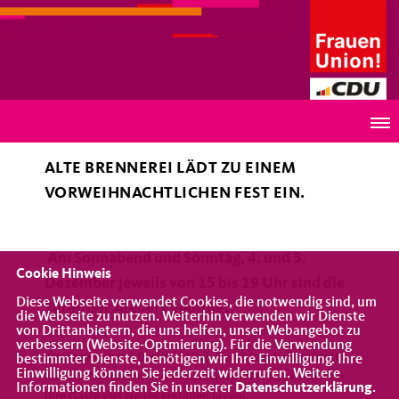
Frauen Union der Stadt Oldenburg
Weihnachtsstimmung in Ateliers
ALTE BRENNEREI LÄDT ZU EINEM
VORWEIHNACHTLICHEN FEST EIN.
Am Sonnabend und Sonntag, 4. und 5.
Cookie Hinweis
Dezember jeweils von 15 bis 19 Uhr sind die
Diese Webseite verwendet Cookies, die notwendig sind, um
Türen der Ateliers geöffnet.
die Webseite zu nutzen. Weiterhin verwenden wir Dienste
von Drittanbietern, die uns helfen, unser Webangebot zu
verbessern (Website-Optmierung). Für die Verwendung
Die inzwischen 30 in den alten Gemäuern beheimateten
bestimmter Dienste, benötigen wir Ihre Einwilligung. Ihre
Einwilligung können Sie jederzeit widerrufen. Weitere
Kulturschaffenden und Kunsthandwerker haben sich für
Informationen finden Sie in unserer
Datenschutzerklärung
.
ihre Gäste viel Neues einfallen lassen.