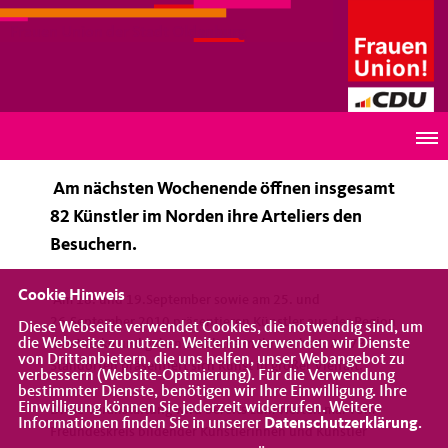
Frauen Union der Stadt Oldenburg
Offene ARTeliers 2010
Am nächsten Wochenende öffnen insgesamt
82 Künstler im Norden ihre Arteliers den
Besuchern.
Cookie Hinweis
Am 18. und 19.September sowie am 25. und
26.September 2010 präsentieren Künstler aus der Region
Diese Webseite verwendet Cookies, die notwendig sind, um
die Webseite zu nutzen. Weiterhin verwenden wir Dienste
ihre Werke und geben Einblicke in ihre Arbeit. An 73
von Drittanbietern, die uns helfen, unser Webangebot zu
Standorten präsentiert sich Kunst in großer Vielfalt.
verbessern (Website-Optmierung). Für die Verwendung
bestimmter Dienste, benötigen wir Ihre Einwilligung. Ihre
Einwilligung können Sie jederzeit widerrufen. Weitere
Diese Veranstaltung wird bereits zum vierten mal vom
Informationen finden Sie in unserer
Datenschutzerklärung
.
Freundeskreis bildender Künstlerinnen und Künstler