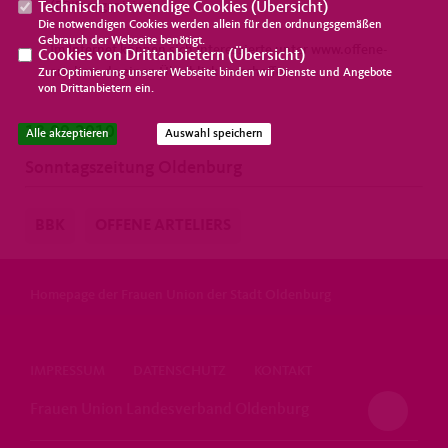
(BBK) organisiert.
Technisch notwendige Cookies (
Übersicht
)
Die notwendigen Cookies werden allein für den ordnungsgemäßen
Gebrauch der Webseite benötigt.
Im Internet können sich Interessierte unter www.offene-
Cookies von Drittanbietern (
Übersicht
)
arteliers.de einen Überblick verschaffen.
Zur Optimierung unserer Webseite binden wir Dienste und Angebote
von Drittanbietern ein.
18.09.2010
Alle akzeptieren
Auswahl speichern
Sonntagszeitung Oldenburg
BBK
OFFENE ARTELIERS
Homepage der Frauen Union der Stadt Oldenburg
IMPRESSUM
DATENSCHUTZ
KONTAKT
Frauen Union Landesverband Oldenburg